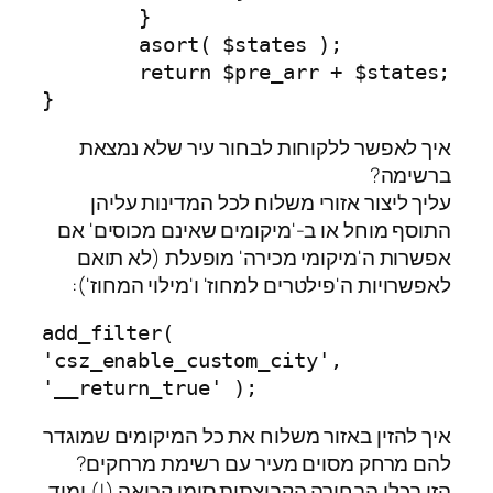
	}

	asort( $states );

	return $pre_arr + $states;

}
איך לאפשר ללקוחות לבחור עיר שלא נמצאת
ברשימה?
עליך ליצור אזורי משלוח לכל המדינות עליהן
התוסף מוחל או ב-'מיקומים שאינם מכוסים' אם
אפשרות ה'מיקומי מכירה' מופעלת (לא תואם
לאפשרויות ה'פילטרים למחוז' ו'מילוי המחוז'):
add_filter( 
'csz_enable_custom_city', 
'__return_true' );
איך להזין באזור משלוח את כל המיקומים שמוגדר
להם מרחק מסוים מעיר עם רשימת מרחקים?
הזן בכלי הבחירה הקבוצתית סימן קריאה (!) ומיד