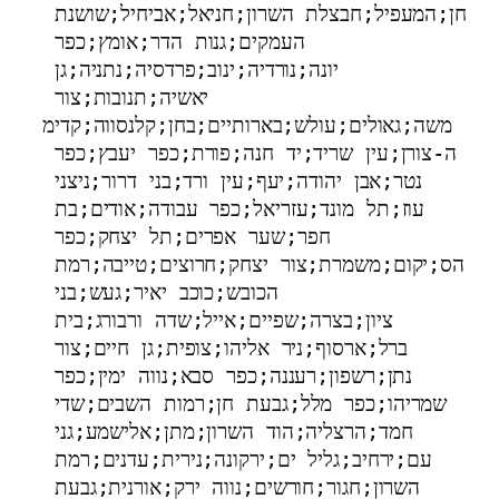
חן;המעפיל;חבצלת השרון;חניאל;אביחיל;שושנת 
העמקים;גנות הדר;אומץ;כפר 
יונה;נורדיה;ינוב;פרדסיה;נתניה;גן 
יאשיה;תנובות;צור 
משה;גאולים;עולש;בארותיים;בחן;קלנסווה;קדימ
ה-צורן;עין שריד;יד חנה;פורת;כפר יעבץ;כפר 
נטר;אבן יהודה;יעף;עין ורד;בני דרור;ניצני 
עוז;תל מונד;עזריאל;כפר עבודה;אודים;בת 
חפר;שער אפרים;תל יצחק;כפר 
הס;יקום;משמרת;צור יצחק;חרוצים;טייבה;רמת 
הכובש;כוכב יאיר;געש;בני 
ציון;בצרה;שפיים;אייל;שדה ורבורג;בית 
ברל;ארסוף;ניר אליהו;צופית;גן חיים;צור 
נתן;רשפון;רעננה;כפר סבא;נווה ימין;כפר 
שמריהו;כפר מלל;גבעת חן;רמות השבים;שדי 
חמד;הרצליה;הוד השרון;מתן;אלישמע;גני 
עם;ירחיב;גליל ים;ירקונה;נירית;עדנים;רמת 
השרון;חגור;חורשים;נווה ירק;אורנית;גבעת 