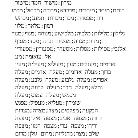
מירון;מישור חמד;מישור 
רותם;מיתר;מיתרים;מכבדא;מכורה;מכחול;מכמו
רת;מכמרת;מכר;מכרות תמנע;מכתש 
רמון;מלאה;מלון 
גלילון;מלילות;מלכיה;מלכישוע;מנוחה;מנוף;מנור
ה;מנות;מנרה;מנשית זבדה;מסד;מסוף 
אלנבי;מסילות;מסלות;מסעדה;מסעודין;מסעודין 
אל-עזאזמה;מע 
אדומים;מעגלים;מעון;מעיליא;מעיליה;מעין 
ברוך;מעלה אדומים;מעלה אדמים;מעלה 
אפרים;מעלה גלבוע;מעלה גלבע;מעלה 
גמלא;מעלה חבר;מעלה לבונה;מעלה 
מכמש;מעלה עמוס;מעלה 
שומרון;מעליא;מעפיל;מפגש 
הבקעה;מפלסים;מצד;מצדה;מצדות 
יהודה;מצפה אביב;מצפה אילן;מצפה 
יריחו;מצפה עדי;מצפה רמון;מצפה 
שלם;מצר;מרגליות;מרום גולן;מרום 