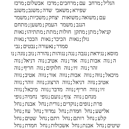
הגליל;מרחב עם;מרחבים;מרכז אבשלום;מרכז 
שפירא;משאבי שדה;משגב;משגב 
עם;משואה;משואות יצחק;משכיות;משמר 
הנגב;משמר העמק;משען;מתחם 
קניאל;מתן;מתקן חולות;מתת;מתתיהו;נאות 
גולן;נאות הכיכר;נאות הככר;נאות 
סמדר;נאעורה;נבטים;נבי 
מוסא;נגידאת;נגבה;נגה;נגוהות;נהורה;נוב;נוגה;נו
ה;נוה אבות;נוה אור;נוה אטיב;נוה דניאל;נוה 
זהר;נוה זיו;נוה חלוקים;נוה חריף;נוה 
מיכאל;נווה;נווה אבות;נווה אור;נווה אטיב;נווה 
אטיב;נווה דניאל;נווה הרצוג;נווה זוהר;נווה 
זיו;נווה חריף;נווה מדבר;נווה מיכאל;נווה 
מנחם;נווה צוף;נועם;נופי נחמיה;נופי 
פרת;נופים;נוקדים;נורית;נחל אבנת;נחל 
אלישע;נחל חמדת;נחל נמרוד;נחל עוז;נחל 
קלע;נחל רותם;נחל רתם;נחל שטים;נחל 
שיטים;נחל אבנת;נחל אשכולות;נחל חמדת;נחל 