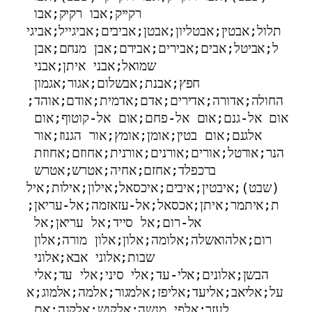
רקייק;אבו רקיק;אבו 
תלול;אבטין;אבטליון;אבטן;אביבים;אביגייל;אביגי
ל;אביטל;אבים;אבירים;אבירם;אבן מנחם;אבן 
שמואל;אבני איתן;אבני 
חפץ;אבנת;אבשלום;אגור;אגמון 
החולה;אדורה;אדירים;אדם;אדמית;אודם;אוהד;
אום אל-גנם;אום אל-פחם;אום אל-קוטוף;אום 
אלגנם;אום בטין;אומן;אומץ;אור הגנוז;אור 
הנר;אורטל;אורים;אורנים;אורנית;אחוזם;אחוזת 
ברכפלד;אחזם;אחיה;אטרש;אטרש 
(שבט);איבטין;איבים;איכסאל;אילון;אילות;איל
ת;איתמר;איתן;אכסאל;אל-עזאזמה;אל-עריאן;
אל-רום;אל סייד;אל עריאן;אל 
רום;אלהואשלה;אלומה;אלון;אלון מורה;אלון 
שבות;אלוני אבא;אלוני 
הבשן;אלונים;אלי-עד;אלי סיני;אלי עד;אלי 
על;אליאב;אליעד;אליפז;אלמגור;אלמה;אלמוג;א
לעזר;אלפי מנשה;אלקוש;אלקנה;אם 