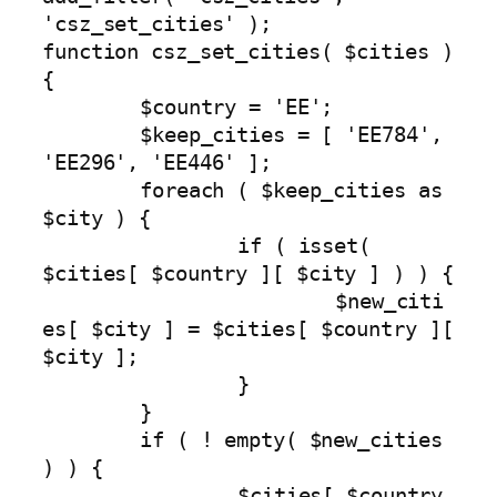
'csz_set_cities' );

function csz_set_cities( $cities ) 
{

	$country = 'EE';

	$keep_cities = [ 'EE784', 
'EE296', 'EE446' ];

	foreach ( $keep_cities as 
$city ) {

		if ( isset( 
$cities[ $country ][ $city ] ) ) {

			$new_citi
es[ $city ] = $cities[ $country ][ 
$city ];

		}

	}

	if ( ! empty( $new_cities 
) ) {

		$cities[ $country 