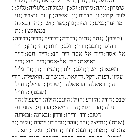
ה;גולס;גונן;גורן;גוש חלב;גיאה;גילת;גינות 
שומרון;גיתה;גיתית;גלאון;גלגוליה;גלגוליה;גלגל;ג
לעד קבוץ;גן הדרום;גן יאשיה;גן נר;גנאביב;גני 
מודיעין;גנים;גרופית;גרן;גשור;גשר;גת (באקה 
במשולש);גת 
(קיבוץ);גתה;גתית;דבורה;דבוריה;דביר;דבירה;
דהילה;דובב;דוחן;דולב;דורות;דחי;דחן;דייר 
אל-אסד;דייר אל-אסד דיר חנא;דייר חנא;דייר 
ראפאת;דיר אל-אסד;דיר חנא;דיר 
ראפאת;דישון;דלב;דלתון;דמיידה;דן;דן גליל 
עליון;דפנה;דקל;דריגאת;הגושרים;הואשלה;הודי
ה;הוואשלה;הוואשלה (שבט);הוזייל;הוזייל 
(שבט);הוזייל 
שבט;הוזיל;הזורע;הזיל;היוגב;הילה;המעפיל;הר 
גילה;הר חלוץ;הר עמשא;הרדוף;השומרוני 
הטוב;ורד יריחו;ורדון;זבארגה;זבארגה 
(שבט);זבדיאל;זהר;זוהר;זוהרים;זימרת;זיקים;זל
פה;זמר;זמרת;זרועה;זרזיר;זרחיה;חואלד;חואלד 