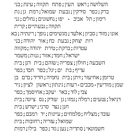
השלושה;ראש העין;פתח תקווה;עינת;בני 
ברק;כפר סירקין;גבעת שמואל;רמת גן;גת 
רימון;תל אביב - יפו;נחשונים;נחלים;גני 
תקווה;גבעתיים;קרית 
אונו;מזור;סביון;אלעד;מגשימים;נופך;רינתיה;בא
רות יצחק;גבעת כח;אור יהודה;בני 
עטרות;ברקת;טירת יהודה;מקווה 
ישראל;חמד;אזור;גנות;משמר 
השבעה;חולון;צפריה;שוהם;בית דגן;בית 
עריף;בת ים;יגל;כפר חבד;כפר 
טרומן;אחיעזר;זיתן;בית נחמיה;חדיד;כרם בן 
שמן;מודיעין-מכבים-רעות;גינתון;ראשון לציון;ניר 
צבי;לוד;באר יעקב;אחיסמך;כפר 
דניאל;נטעים;רמלה;גמזו;גן שורק;נס ציונה;בית 
חנן;נצר סרני;ישרש;בית 
עובד;מצליח;פלמחים;עיינות;יד רמבם;כפר 
שמואל;עזריה;רחובות;בית 
חשמונאי;סתריה;נען;גזר;כפר בילו;רמות 