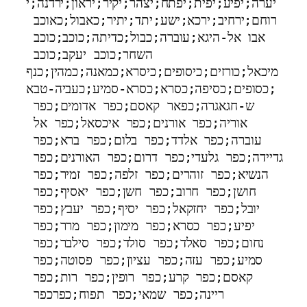
יערה;יפיע;יפית;יפתח;יצהר;יקיר;יראון;ירדנה;י
רוחם;ירחיב;ירכא;ישע;יתד;יתיר;כאבול;כאוכב 
אבו אל-היגא;עוברה;כבול;כדיתה;כוכב;כוכב 
השחר;כוכב יעקב;כוכב 
מיכאל;כורזים;כיסופים;כיסרא;כמאנה;כמהין;כנף
;כסופים;כסיפה;כסרא;כסרא-סמיע;כעביה-טבא
ש-חגאגרה;כפאר קאסם;כפר אדומים;כפר 
אוריה;כפר אורנים;כפר איכסאל;כפר אל 
עוברה;כפר אלדד;כפר בלום;כפר ברא;כפר 
גדיידה;כפר גלעדי;כפר דרום;כפר האורנים;כפר 
הנשיא;כפר זוהרים;כפר זלפה;כפר זמיר;כפר 
חושן;כפר חרוב;כפר חשן;כפר יאסיף;כפר 
יובל;כפר יחזקאל;כפר יסיף;כפר יעבץ;כפר 
יפיע;כפר כסרא;כפר מימון;כפר מרר;כפר 
נחום;כפר סאלד;כפר סולד;כפר סילבר;כפר 
סמיע;כפר עזה;כפר עציון;כפר פסוטה;כפר 
קאסם;כפר קרע;כפר רופין;כפר רות;כפר 
ריינה;כפר שמאי;כפר תפוח;כפרכפר 