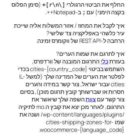
החלף את הביטוי הרגולרי
(סימן הפלוס
[\r\n]+
בקצה הימני) עם
ב-Notepad++.
;
איך לקבל את המחוז / אזור המשלוח אליה שייכת
עיר כלשהי באפליקציה צד שלישי?
הרחבה ל-REST API של ווקומרס זמינה.
איך לתרגם את שמות הערים?
בעזרת
כלי
התרגום המובנה של וורדפרס,
השתמש בביטוי {country_code}-cities בכדי
לפלטר את הערים של המדינה שלך (למשל IL-
cities עבור ישראל, צור קשר במידה והערים
חסרות או שברשותך קובץ תרגום מוכן), בסיום
צור קשר עם
צוות
השפה שלך שיאשר את
התרגום, לאחר מכן יצא את קובץ ה.mo לתיקיה
/wp-content/languages/plugins/ ושנה את
שמו cities-shipping-zones-for-
woocommerce-{language_code}.