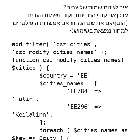
איך לשנות שמות של ערים?
עדכן את קודי המדינות, וקודי ושמות הערים
(הוסף גם את שם המחוז אם אפשרות ה'פילטרים
למחוז' נמצאת בשימוש):
add_filter( 'csz_cities', 
'csz_modify_cities_names' );

function csz_modify_cities_names( 
$cities ) {

	$country = 'EE';

	$cities_names = [

		'EE784'	=> 
'Talin',

		'EE296'	=> 
'Keilalinn',

	];

	foreach ( $cities_names as 
$key => $city ) {
