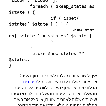
'EE004', 'EE006' ];

	foreach ( $keep_states as 
$state ) {

		if ( isset( 
$states[ $state ] ) ) {

			$new_stat
es[ $state ] = $states[ $state ];

		}

	}

	return $new_states ?? 
$states;

}
איך ליצור אזורי משלוח לאזורים בתוך העיר?
צור אזור משלוח עם העיר והגבל ל
מיקודים
הרלוונטיים או הוסף הערה רלוונטית לשם שיטת
המשלוח או הוסף לאזור המשלוח הרלוונטי מספר
שיטות משלוח לאזורים שונים, או פצל את העיר
לחלקים (פחות מומלץ, עדכן את קוד המדינה