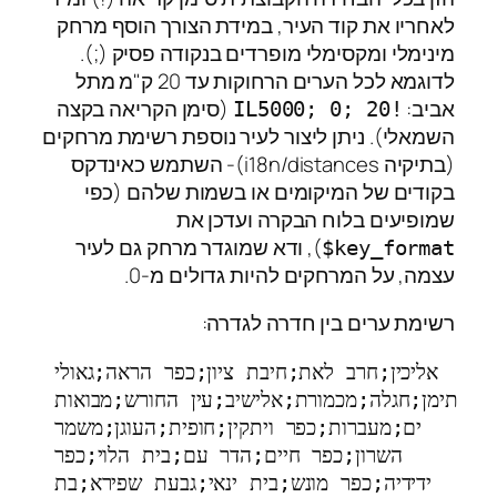
לאחריו את קוד העיר, במידת הצורך הוסף מרחק
מינימלי ומקסימלי מופרדים בנקודה פסיק (;).
לדוגמא לכל הערים הרחוקות עד 20 ק"מ מתל
אביב:
(סימן הקריאה בקצה
!IL5000; 0; 20
השמאלי). ניתן ליצור לעיר נוספת רשימת מרחקים
(בתיקיה i18n/distances)- השתמש כאינדקס
בקודים של המיקומים או בשמות שלהם (כפי
שמופיעים בלוח הבקרה ועדכן את
), ודא שמוגדר מרחק גם לעיר
key_format$
עצמה, על המרחקים להיות גדולים מ-0.
רשימת ערים בין חדרה לגדרה:
אליכין;חרב לאת;חיבת ציון;כפר הראה;גאולי 
תימן;חגלה;מכמורת;אלישיב;עין החורש;מבואות 
ים;מעברות;כפר ויתקין;חופית;העוגן;משמר 
השרון;כפר חיים;הדר עם;בית הלוי;כפר 
ידידיה;כפר מונש;בית ינאי;גבעת שפירא;בת 