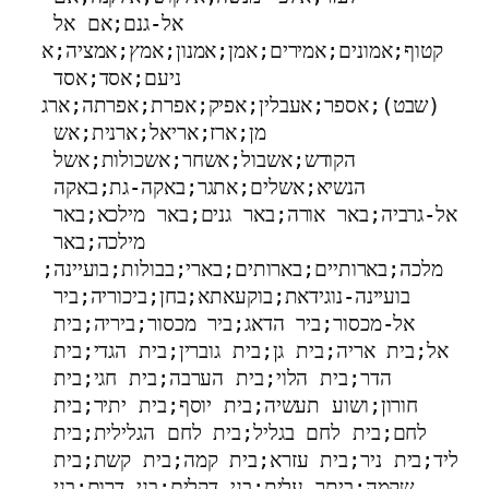
אל-גנם;אם אל 
קטוף;אמונים;אמירים;אמן;אמנון;אמץ;אמציה;א
ניעם;אסד;אסד 
(שבט);אספר;אעבלין;אפיק;אפרת;אפרתה;ארג
מן;ארז;אריאל;ארנית;אש 
הקודש;אשבול;אשחר;אשכולות;אשל 
הנשיא;אשלים;אתגר;באקה-גת;באקה 
אל-גרביה;באר אורה;באר גנים;באר מילכא;באר 
מילכה;באר 
מלכה;בארותיים;בארותים;בארי;בבולות;בועיינה;
בועיינה-נוגידאת;בוקעאתא;בחן;ביכוריה;ביר 
אל-מכסור;ביר הדאג;ביר מכסור;ביריה;בית 
אל;בית אריה;בית גן;בית גוברין;בית הגדי;בית 
הדר;בית הלוי;בית הערבה;בית חגי;בית 
חורון;ושוע תעשיה;בית יוסף;בית יתיר;בית 
לחם;בית לחם בגליל;בית לחם הגלילית;בית 
ליד;בית ניר;בית עזרא;בית קמה;בית קשת;בית 
שקמה;ביתר עלית;בני דקלים;בני דרום;בני 