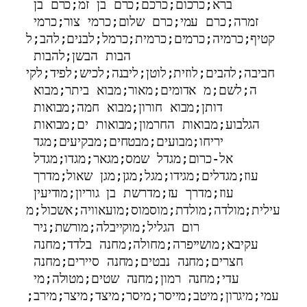
ברא;כרכום;כרכם;כרם בן זמ;כרם בן 
זמרה;כרם עמי;כרם שלום;כרמי צור;כרמי 
קטיף;כרמיה;כרמים;כרמית;כרמל;לבנים;להב;ל
הבות הבשן;להבות 
חביבה;להבים;לוזית;לוטן;ליבנה;לכיש;לפיד;לקי
ה;לשם;מ אדומים;מאור;מבוא ביתר;מבוא 
דותן;מבוא חורון;מבוא חמה;מבואות 
הגלבוע;מבואות החרמון;מבואות ים;מבואות 
יריחו;מבועים;מבטחים;מבקיעים;מגד 
אל-כרום;מגדל שמס;מגאר;מגדו;מגדל 
עוז;מגדלים;מגידו;מגל;מגן;מגן שאול;מדרך 
עוז;מדרך עז;מדרשת בן גוריון;מודיעין 
עילית;מולדה;מולדת;מוסמוס;מועאוויה;אשכול;מ
רום הגליל;מוקייבלה;מורשת;ניר 
עקיבא;מושייפרה;מחולה;מחנה בלדד;מחנה 
חצרים;מחנה נבטים;מחנה סיירים;מחנה 
עדי;מחנה רמון;מחנה שטים;מטולה;מי 
עמי;מיגרון;מיטב;מייסר;מיסר;מיצד;מיצר;מירב;