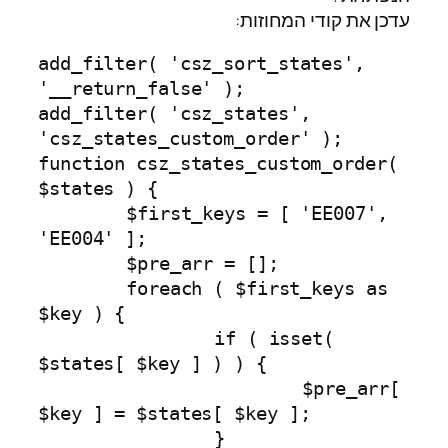
עדכן את קודי המחוזות:
add_filter( 'csz_sort_states', 
'__return_false' );

add_filter( 'csz_states', 
'csz_states_custom_order' );

function csz_states_custom_order( 
$states ) {

	$first_keys = [ 'EE007', 
'EE004' ];

	$pre_arr = [];

	foreach ( $first_keys as 
$key ) {

		if ( isset( 
$states[ $key ] ) ) {

			$pre_arr[ 
$key ] = $states[ $key ];

		}
