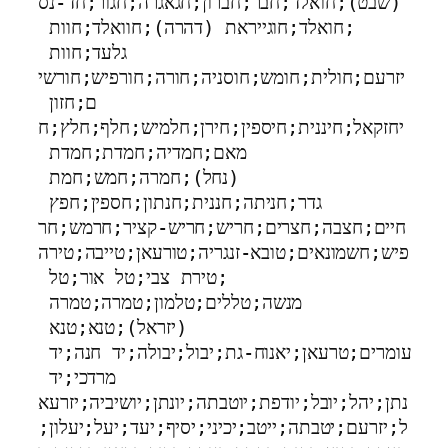
(שבט);חואלד;חבר;חברון;חגאגרה;חגור;חד-נס
;חואלד;חוגייראת (דהרה);חוואלד;חוות 
גלעד;חוות 
יזרעם;חולית;חומש;חוסניה;חורה;חורפיש;חורשי
ם;חזון 
יחזקאל;חיננית;חיספין;חירן;חלמיש;חלף;חלץ;ח
מאם;חמדיה;חמדת;חמדת 
(נחל);חמרה;חמש;חמת 
גדר;חניתה;חננית;חנתון;חספין;חפץ 
חיים;חצבה;חצרים;חריש;חריש-קציר;חרמש;חר
פיש;חשמונאים;טובא-זנגריה;טורעאן;טייבה;טירה
;טירת צבי;טל אור;טל 
מנשה;טללים;טלמון;טמרה;טמרה 
(יזראל);טנא;טנא 
עומרים;טרעאן;יאנוח-גת;יבול;יבולה;יד חנה;יד 
מרדכי;יד 
נתן;יהל;יובל;יודפת;יוטבתה;יונתן;יושיביה;יזרעא
ל;יזרעם;יטבתה;ייטב;יכיני;יסיף;יעד;יעל;יעלון;