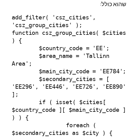
שהוא כולל:
add_filter( 'csz_cities', 
'csz_group_cities' );

function csz_group_cities( $cities 
) {

	$country_code = 'EE';

	$area_name = 'Tallinn 
Area';

	$main_city_code = 'EE784';

	$secondary_cities = [ 
'EE296', 'EE446', 'EE726', 'EE890' 
];

	if ( isset( $cities[ 
$country_code ][ $main_city_code ] 
) ) {

		foreach ( 
$secondary_cities as $city ) {
