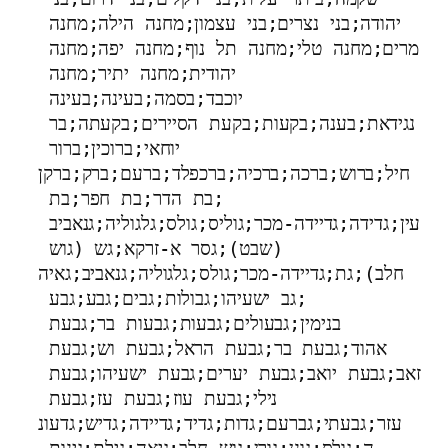
יהודה;בני נצרים;בני עצמון;מחנה הילה;מחנה 
מרים;מחנה טלי;מחנה תל נוף;מחנה יפה;מחנה 
יהודית;מחנה יתיר;מחנה 
יוכבד;בסמה;בעינה;בעינה 
נגידאת;בענה;בקעות;בקעת הסיירים;בקעתה;בר 
יוחאי;ברוכין;ברור 
חיל;ברוש;ברכה;ברכיה;ברכפלד;ברעם;ברק;ברקן
;בת הדר;בת חפר;בת 
עין;גדידה;גדיידה-מכר;גוליס;גולס;גלגוליה;גנאביב 
(שבט);גסר א-זרקא;גש (גוש 
חלב);גת;גדיידה-מכר;גולס;גלגוליה;גנאביב;גאיה
;גב ישעיהו;גבולות;גבים;גבע;גבע 
בנימין;גבעולים;גבעות;גבעות בר;גבעת 
אהוד;גבעת בר;גבעת הראל;גבעת וש;גבעת 
זאב;גבעת יואב;גבעת יערים;גבעת ישעיהו;גבעת 
נילי;גבעת עוז;גבעת עז;גבעת 
עזר;גבעתי;גברעם;גדות;גדיד;גדיידה;גדיש;גדעונ