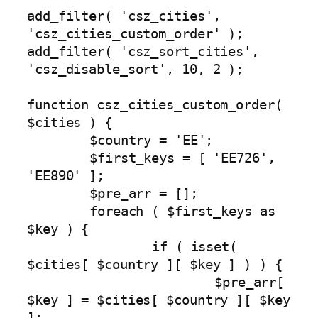
add_filter( 'csz_cities', 
'csz_cities_custom_order' );

add_filter( 'csz_sort_cities', 
'csz_disable_sort', 10, 2 );

function csz_cities_custom_order( 
$cities ) {

	$country = 'EE';

	$first_keys = [ 'EE726', 
'EE890' ];

	$pre_arr = [];

	foreach ( $first_keys as 
$key ) {

		if ( isset( 
$cities[ $country ][ $key ] ) ) {

			$pre_arr[ 
$key ] = $cities[ $country ][ $key 
];
