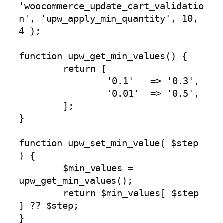
'woocommerce_update_cart_validatio
n', 'upw_apply_min_quantity', 10, 
4 );

function upw_get_min_values() {

	return [

		'0.1'	=> '0.3',

		'0.01'	=> '0.5',

	];

}

function upw_set_min_value( $step 
) {

	$min_values = 
upw_get_min_values();

	return $min_values[ $step 
] ?? $step;

}
