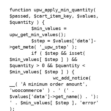
function upw_apply_min_quantity( 
$passed, $cart_item_key, $values, 
$quantity ) {

	$min_values = 
upw_get_min_values();

	$step = $values['data']-
>get_meta( '_upw_step' );

	if ( $step && isset( 
$min_values[ $step ] ) && 
$quantity > 0 && $quantity < 
$min_values[ $step ] ) {

		wc_add_notice( 
__( 'A minimum order amount', 
'woocommerce' ) . ' (' . 
$values['data']->get_name() . '): 
' . $min_values[ $step ], 'error' 
);
