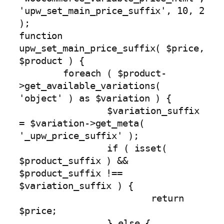
'upw_set_main_price_suffix', 10, 2 
);

function 
upw_set_main_price_suffix( $price, 
$product ) {

	foreach ( $product-
>get_available_variations( 
'object' ) as $variation ) {

		$variation_suffix 
= $variation->get_meta( 
'_upw_price_suffix' );

		if ( isset( 
$product_suffix ) && 
$product_suffix !== 
$variation_suffix ) {

			return 
$price;

		} else {
