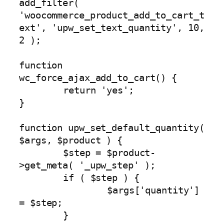
add_filter( 
'woocommerce_product_add_to_cart_t
ext', 'upw_set_text_quantity', 10, 
2 );

function 
wc_force_ajax_add_to_cart() {

	return 'yes';

}

function upw_set_default_quantity( 
$args, $product ) {

	$step = $product-
>get_meta( '_upw_step' );

	if ( $step ) {

		$args['quantity'] 
= $step;

	}
