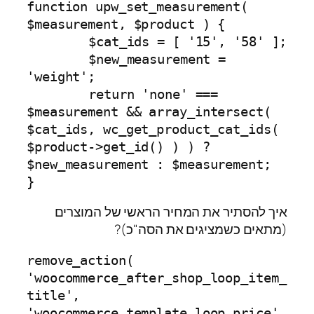
function upw_set_measurement( 
$measurement, $product ) {

	$cat_ids = [ '15', '58' ];

	$new_measurement = 
'weight';

	return 'none' === 
$measurement && array_intersect( 
$cat_ids, wc_get_product_cat_ids( 
$product->get_id() ) ) ? 
$new_measurement : $measurement;

}
איך להסתיר את המחיר הראשי של המוצרים
(מתאים כשמציגים את הסה"כ)?
remove_action( 
'woocommerce_after_shop_loop_item_
title', 
'woocommerce_template_loop_price' 